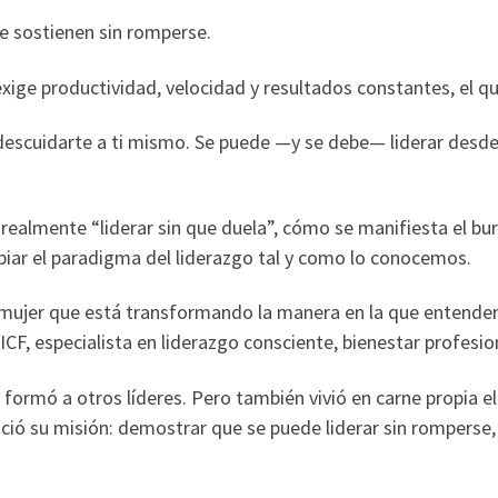
ue sostienen sin romperse.
ge productividad, velocidad y resultados constantes, el que 
r descuidarte a ti mismo. Se puede —y se debe— liderar des
realmente “liderar sin que duela”, cómo se manifiesta el burn
iar el paradigma del liderazgo tal y como lo conocemos.
jer que está transformando la manera en la que entendemos 
 ICF, especialista en liderazgo consciente, bienestar profesion
 formó a otros líderes. Pero también vivió en carne propia 
nació su misión: demostrar que se puede liderar sin romperse