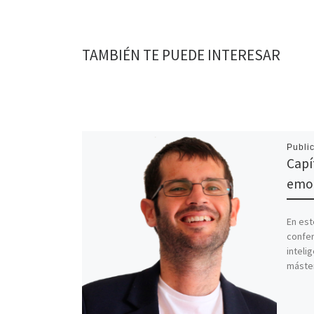
TAMBIÉN TE PUEDE INTERESAR
Publi
Capí
emoc
En est
confer
inteli
máster