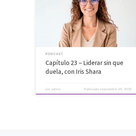
invitada con Iris Shara, coach ejecutiva certificada por
la ICF Federación Internacional de Coaching,
especialista en liderazgo consciente y equilibrio
personal, y una voz cada vez más reconocida en el
ámbito del bienestar profesional. Iris no habla de
liderazgo desde la teoría. Lo hace […]
PODCAST
Capítulo 23 – Liderar sin que
duela, con Iris Shara
por
admin
Publicada
septiembre 28, 2025