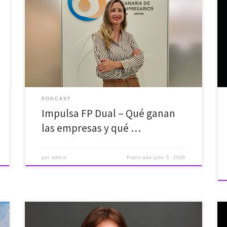
¿Cuántas veces hablamos de lo difícil que es encontrar
el talento adecuado o de la frustración de terminar los
estudios y que te pidan experiencia para empezar?
En el nuevo episodio de Objetivo Empleo abordamos
la herramienta que está acortando de verdad esa
distancia: la Formación Profesional Dual. Para
entender […]
PODCAST
Impulsa FP Dual – Qué ganan
las empresas y qué …
por
admin
Publicada
julio 5, 2026
Quizá debamos empezar a hablar de menopausia en