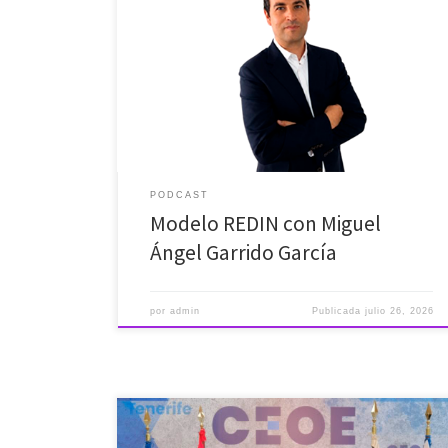
En este nuevo episodio de Objetivo Empleo,
descubrimos que la clave no es estudiar más, sino
estudiar mejor. Charlamos con Miguel Ángel Garrido
García, un docente que está transformando la
formación profesional con su innovador modelo REDIN
(Relaciones, Empleabilidad, Identidad y Narrativa).
Miguel Ángel no solo teoriza; ha demostrado que […]
PODCAST
Modelo REDIN con Miguel
Ángel Garrido García
por
admin
Publicada
julio 26, 2026
Casi 1,6 millones de personas no acuden a su trabajo