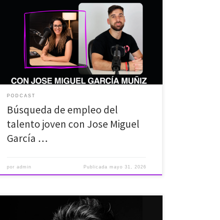
Las cifras del primer trimestre de este 2026 nos dicen
que el paro juvenil sigue anclado en ese doloroso
24,5%. Y ante esto, hay dos discursos enfrentados.
Por un lado, el de las empresas tradicionales, que se
quejan de que los jóvenes de hoy son la «Generación
de Cristal», que […]
PODCAST
Búsqueda de empleo del
talento joven con Jose Miguel
García …
por
admin
Publicada
mayo 31, 2026