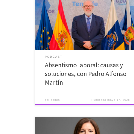
cada día en España, y Canarias lidera esta
preocupante tabla con un 9,1%. ¿Qué hay realmente
detrás de estas cifras históricas? ​En este episodio de
Objetivo Empleo, charlamos con el presidente de
CEOE Tenerife y Presidente de Mutua de Accidentes
[…]
PODCAST
Absentismo laboral: causas y
soluciones, con Pedro Alfonso
Martín
por
admin
Publicada
mayo 17, 2026
Hoy en Objetivo Empleo ponemos sobre la mesa la