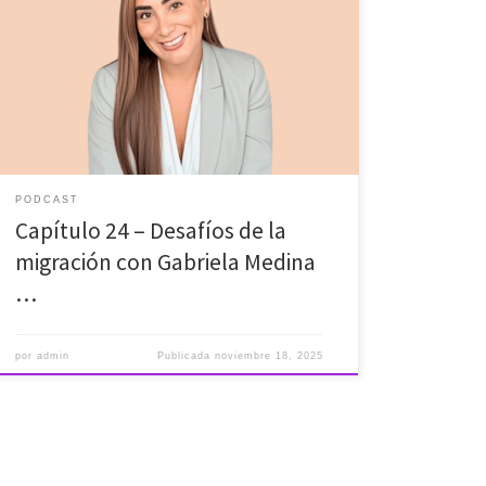
En este episodio nos adentraremos en una historia de
valentía y adaptación. La de Gabriela Medina, una
profesional de éxito que dejó su Perú natal para
construir un nuevo futuro aquí en España. Gabriela ha
demostrado su proactividad formándose en un Máster
de Dirección Comercial y Ventas. A lo largo de […]
PODCAST
Capítulo 24 – Desafíos de la
migración con Gabriela Medina
…
por
admin
Publicada
noviembre 18, 2025