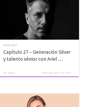
Llevas 25 años sacando las castañas del fuego a las
empresas, pero cumples los 50 y un algoritmo decide
tirar tu currículum a la basura. El mercado se queja de
que falta talento, pero te cierra la puerta por tu fecha
de nacimiento. ​En este episodio de Objetivo Empleo
no […]
PODCAST
Capítulo 27 – Generación Silver
y talento sénior con Ariel …
por
admin
Publicada
abril 19, 2026