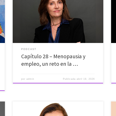
el lugar de trabajo. Somos muchas y estamos
sobradamente preparadas. Con esta reflexión de la
doctora Matilde Gómez abrimos uno de los episodios
más necesarios de Objetivo empleo. Imaginen ir a
trabajar lidiando con insomnio, niebla mental, sofocos
y un agotamiento extremo que […]
PODCAST
Capítulo 28 – Menopausia y
empleo, un reto en la …
por
admin
Publicada
abril 19, 2026