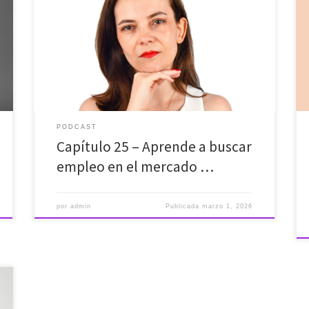
¿Llevas meses enviando currículums a portales de
empleo y solo recibes silencio? ¿Sientes que los
algoritmos te descartan antes de que un ser humano
lea tu nombre? Te voy a dar un dato que cambiará tu
estrategia: El 80% de las vacantes en España nunca
llegan a publicarse en internet. Si […]
PODCAST
Capítulo 25 – Aprende a buscar
empleo en el mercado …
por
admin
Publicada
marzo 1, 2026