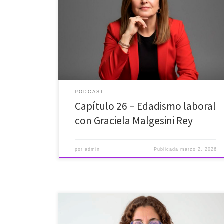
mayor hipocresía de nuestro mercado laboral:
el Edadismo. Las empresas afirman valorar la
experiencia, pero a la hora de la verdad, se escudan
en mitos absurdos para no contratar a mayores de 45
años. Para ponerle ciencia y números a esta realidad,
[…]
PODCAST
Capítulo 26 – Edadismo laboral
con Graciela Malgesini Rey
por
admin
Publicada
marzo 2, 2026
En este episodio tengo el privilegio de contar como