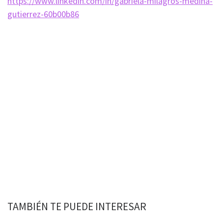
https://www.linkedin.com/in/gabriela-milagros-medina-
gutierrez-60b00b86
TAMBIÉN TE PUEDE INTERESAR