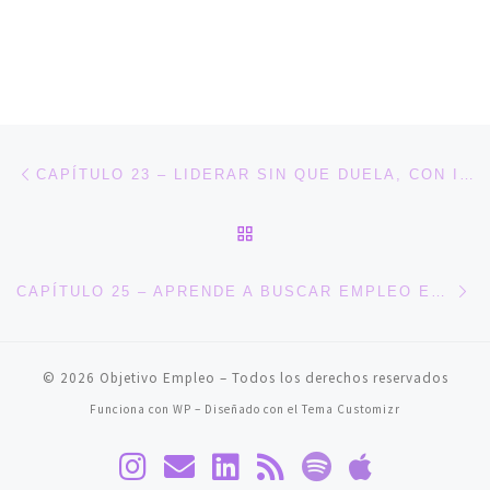
Navegación de entradas
Entrada anterior
CAPÍTULO 23 – LIDERAR SIN QUE DUELA, CON IRIS SHARA
VOLVER A LA LISTA DE 
En
CAPÍTULO 25 – APRENDE A BUSCAR EMPLEO EN EL MERCADO LABORAL OCULTO CON MARTA FERNÁNDEZ GONZÁLEZ
© 2026
Objetivo Empleo
– Todos los derechos reservados
Funciona con
WP
– Diseñado con el
Tema Customizr