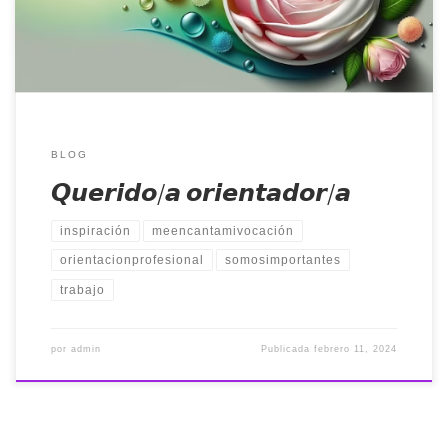
por multitud de motivos:
Llevar más de 1 año desempleado/a
No le llaman para entrevistas
No se le […]
BLOG
𝙌𝙪𝙚𝙧𝙞𝙙𝙤/𝙖 𝙤𝙧𝙞𝙚𝙣𝙩𝙖𝙙𝙤𝙧/𝙖
inspiración
meencantamivocación
orientacionprofesional
somosimportantes
trabajo
por
admin
Publicada
febrero 11, 2024