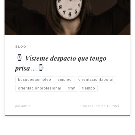
vestirse por su ayudante que «no atina» a abrocharle
correctamente los botones. Seguro que has […]
BLOG
𝑽í𝒔𝒕𝒆𝒎𝒆 𝒅𝒆𝒔𝒑𝒂𝒄𝒊𝒐 𝒒𝒖𝒆 𝒕𝒆𝒏𝒈𝒐
𝒑𝒓𝒊𝒔𝒂…
búsquedaempleo
empleo
orientaciónlaboral
orientaciónprofesional
rrhh
tiempo
por
admin
Publicada
febrero 11, 2024