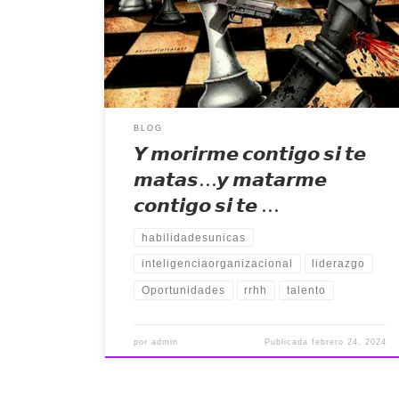
enciende la innovación y el éxito en una empresa,
transformando habilidades únicas de las personas que
se tiene en la organización en un generador que
impulsa logros compartidos […]
BLOG
𝙔 𝙢𝙤𝙧𝙞𝙧𝙢𝙚 𝙘𝙤𝙣𝙩𝙞𝙜𝙤 𝙨𝙞 𝙩𝙚
𝙢𝙖𝙩𝙖𝙨…𝙮 𝙢𝙖𝙩𝙖𝙧𝙢𝙚
𝙘𝙤𝙣𝙩𝙞𝙜𝙤 𝙨𝙞 𝙩𝙚 …
habilidadesunicas
inteligenciaorganizacional
liderazgo
Oportunidades
rrhh
talento
por
admin
Publicada
febrero 24, 2024