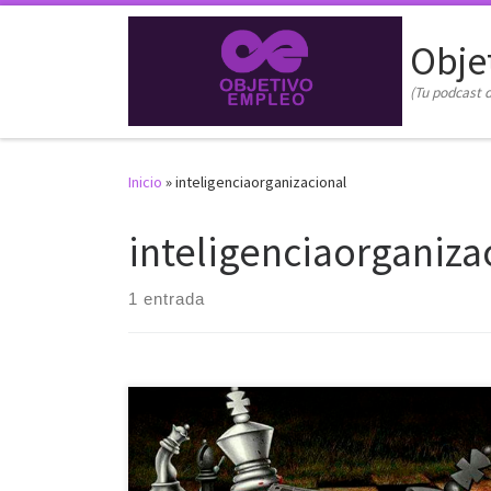
Saltar al contenido
Obje
(Tu podcast d
Inicio
»
inteligenciaorganizacional
inteligenciaorganiza
1 entrada
¿Cómo debe gestionar una empresa el 𝘁𝗮𝗹𝗲𝗻𝘁𝗼
𝗶𝗻𝗱𝗶𝘃𝗶𝗱𝘂𝗮𝗹 de un/a trabajador/a?
El talento
individual de cada trabajador es la chispa que