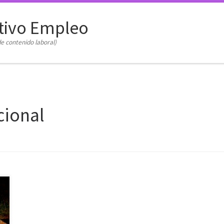
tivo Empleo
e contenido laboral)
cional