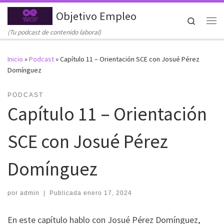
Objetivo Empleo
Saltar al contenido
Search
Me
(Tu podcast de contenido laboral)
Inicio
»
Podcast
»
Capítulo 11 – Orientación SCE con Josué Pérez
Domínguez
PODCAST
Capítulo 11 – Orientación
SCE con Josué Pérez
Domínguez
por
admin
|
Publicada
enero 17, 2024
En este capítulo hablo con Josué Pérez Domínguez,