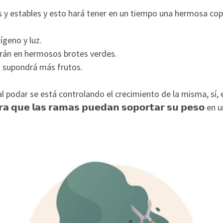
 y estables y esto hará tener en un tiempo una hermosa cop
ígeno y luz.
irán en hermosos brotes verdes.
 supondrá más frutos.
al podar se está controlando el crecimiento de la misma, sí,
𝗮𝗿𝗮 𝗾𝘂𝗲 𝗹𝗮𝘀 𝗿𝗮𝗺𝗮𝘀 𝗽𝘂𝗲𝗱𝗮𝗻 𝘀𝗼𝗽𝗼𝗿𝘁𝗮𝗿 𝘀𝘂 𝗽𝗲𝘀