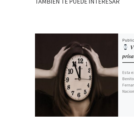
TAMBIÉN TE PUEDE INTERESAR
Publi
𝑽í
𝒑𝒓𝒊
Esta e
Benito
Fernan
Nacion