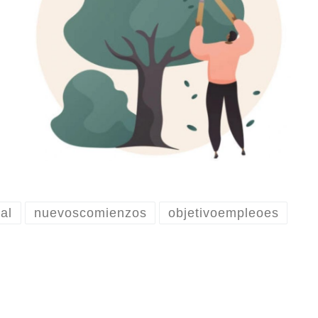
ral
nuevoscomienzos
objetivoempleoes