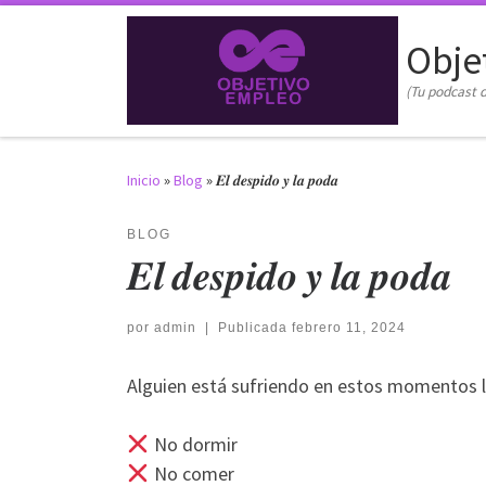
Saltar al contenido
Obje
(Tu podcast d
Inicio
»
Blog
»
𝑬𝒍 𝒅𝒆𝒔𝒑𝒊𝒅𝒐 𝒚 𝒍𝒂 𝒑𝒐𝒅𝒂
BLOG
𝑬𝒍 𝒅𝒆𝒔𝒑𝒊𝒅𝒐 𝒚 𝒍𝒂 𝒑𝒐𝒅𝒂
por
admin
|
Publicada
febrero 11, 2024
Alguien está sufriendo en estos momentos la
No dormir
No comer