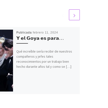
Publicada
febrero 11, 2024
𝗬 𝗲𝗹 𝗚𝗼𝘆𝗮 𝗲𝘀 𝗽𝗮𝗿𝗮…
Qué increíble sería recibir de nuestros
compañeros y jefes tales
reconocimientos por un trabajo bien
hecho durante años tal y como se […]