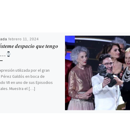
cada
febrero 11, 2024
𝒔𝒕𝒆𝒎𝒆 𝒅𝒆𝒔𝒑𝒂𝒄𝒊𝒐 𝒒𝒖𝒆 𝒕𝒆𝒏𝒈𝒐
𝒂…
xpresión utilizada por el gran
 Pérez Galdós en boca de
do VII en uno de sus Episodios
ales. Muestra el […]