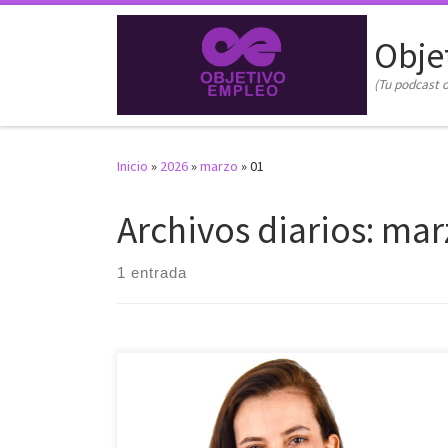
Saltar al contenido
Obje
(Tu podcast d
Inicio
»
2026
»
marzo
»
01
Archivos diarios:
mar
1 entrada
¿Llevas meses enviando currículums a portales de
empleo y solo recibes silencio? ¿Sientes que los