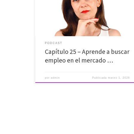
algoritmos te descartan antes de que un ser humano
lea tu nombre? Te voy a dar un dato que cambiará tu
estrategia: El 80% de las vacantes en España nunca
llegan a publicarse en internet. Si […]
PODCAST
Capítulo 25 – Aprende a buscar
empleo en el mercado …
por
admin
Publicada
marzo 1, 2026