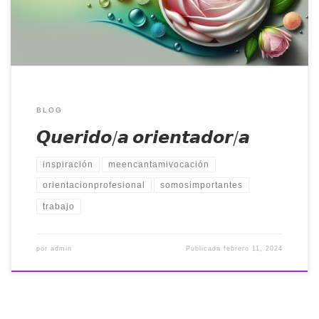
por multitud de motivos:
Llevar más de 1 año desempleado/a
No le llaman para entrevistas
No se le […]
BLOG
𝙌𝙪𝙚𝙧𝙞𝙙𝙤/𝙖 𝙤𝙧𝙞𝙚𝙣𝙩𝙖𝙙𝙤𝙧/𝙖
inspiración
meencantamivocación
orientacionprofesional
somosimportantes
trabajo
por
admin
Publicada
febrero 11, 2024