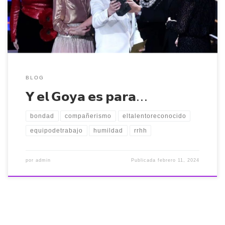
digno de una humildad de las que ya no se llevan. Cada uno de
nosotros llevamos un talento digno […]
BLOG
𝗬 𝗲𝗹 𝗚𝗼𝘆𝗮 𝗲𝘀 𝗽𝗮𝗿𝗮…
bondad
compañerismo
eltalentoreconocido
equipodetrabajo
humildad
rrhh
por
admin
Publicada
febrero 11, 2024