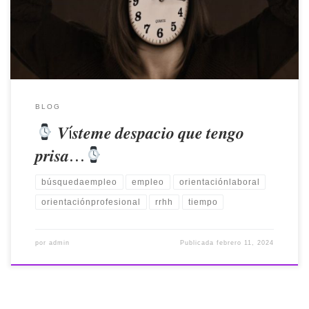
vestirse por su ayudante que «no atina» a abrocharle
correctamente los botones. Seguro que has […]
BLOG
𝑽í𝒔𝒕𝒆𝒎𝒆 𝒅𝒆𝒔𝒑𝒂𝒄𝒊𝒐 𝒒𝒖𝒆 𝒕𝒆𝒏𝒈𝒐
𝒑𝒓𝒊𝒔𝒂…
búsquedaempleo
empleo
orientaciónlaboral
orientaciónprofesional
rrhh
tiempo
por
admin
Publicada
febrero 11, 2024