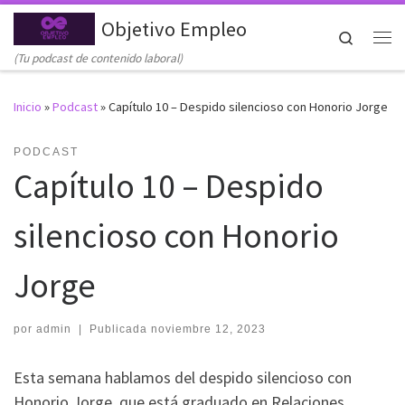
Objetivo Empleo
Saltar al contenido
Search
Me
(Tu podcast de contenido laboral)
Inicio
»
Podcast
»
Capítulo 10 – Despido silencioso con Honorio Jorge
PODCAST
Capítulo 10 – Despido
silencioso con Honorio
Jorge
por
admin
|
Publicada
noviembre 12, 2023
Esta semana hablamos del despido silencioso con
Honorio Jorge, que está graduado en Relaciones