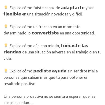
Explica cómo fuiste capaz de 𝗮𝗱𝗮𝗽𝘁𝗮𝗿𝘁𝗲 y ser
𝗳𝗹𝗲𝘅𝗶𝗯𝗹𝗲 en una situación novedosa y difícil.
Explica cómo un fracaso en un momento
determinado lo 𝗰𝗼𝗻𝘃𝗲𝗿𝘁𝗶𝘀𝘁𝗲 en una oportunidad.
Explica cómo aún con miedo, 𝘁𝗼𝗺𝗮𝘀𝘁𝗲 𝗹𝗮𝘀
𝗿𝗶𝗲𝗻𝗱𝗮𝘀 de una situación adversa en el trabajo o en tu
vida.
Explica cómo 𝗽𝗲𝗱𝗶𝘀𝘁𝗲 𝗮𝘆𝘂𝗱𝗮 sin sentirte mal a
personas que sabían más que tú para obtener un
resultado positivo.
Una persona proactiva no se sienta a esperar que las
cosas sucedan…