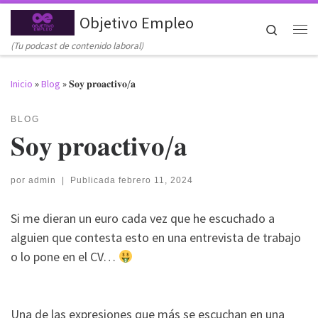
Objetivo Empleo
Saltar al contenido
Search
Me
(Tu podcast de contenido laboral)
Inicio
»
Blog
»
𝐒𝐨𝐲 𝐩𝐫𝐨𝐚𝐜𝐭𝐢𝐯𝐨/𝐚
BLOG
𝐒𝐨𝐲 𝐩𝐫𝐨𝐚𝐜𝐭𝐢𝐯𝐨/𝐚
por
admin
|
Publicada
febrero 11, 2024
Si me dieran un euro cada vez que he escuchado a
alguien que contesta esto en una entrevista de trabajo
o lo pone en el CV…
Una de las expresiones que más se escuchan en una