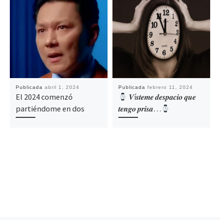
Publicada
abril 1, 2024
Publicada
febrero 11, 2024
El 2024 comenzó
𝑽í𝒔𝒕𝒆𝒎𝒆 𝒅𝒆𝒔𝒑𝒂𝒄𝒊𝒐 𝒒𝒖𝒆
partiéndome en dos
𝒕𝒆𝒏𝒈𝒐 𝒑𝒓𝒊𝒔𝒂…